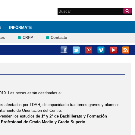
Search this site
Formulario de
búsqueda
S
INFÓRMATE
tes
CRFP
Contacto
019. Las becas están destinadas a:
os afectados por TDAH, discapacidad o trastornos graves y alumnos
artamento de Orientación del Centro.
prenden los estudios de
1º y 2º de Bachillerato y Formación
Profesional de Grado Medio y Grado Superio
.