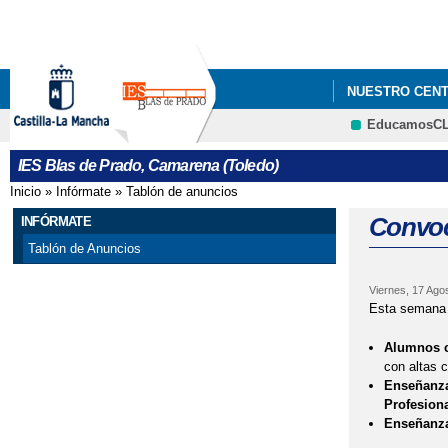
NUESTRO CEN
EducamosC
IES Blas de Prado, Camarena (Toledo)
Inicio
»
Infórmate
»
Tablón de anuncios
Se encuentra usted aquí
Convoc
INFÓRMATE
Tablón de Anuncios
Viernes, 17 Ago
Esta semana s
Alumnos c
con altas c
Enseñanzas
Profesion
Enseñanza