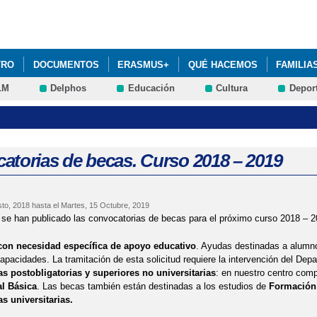
Pasar al
contenido
principal
TRO
DOCUMENTOS
ERASMUS+
QUÉ HACEMOS
FAMILIA
LM
Delphos
Educación
Cultura
Depor
atorias de becas. Curso 2018 – 2019
sto, 2018
hasta el
Martes, 15 Octubre, 2019
e han publicado las convocatorias de becas para el próximo curso 2018 – 2
on necesidad específica de apoyo educativo
. Ayudas destinadas a alumn
apacidades. La tramitación de esta solicitud requiere la intervención del Dep
 postobligatorias y superiores no universitarias
: en nuestro centro com
al Básica
. Las becas también están destinadas a los estudios de
Formación 
s universitarias.