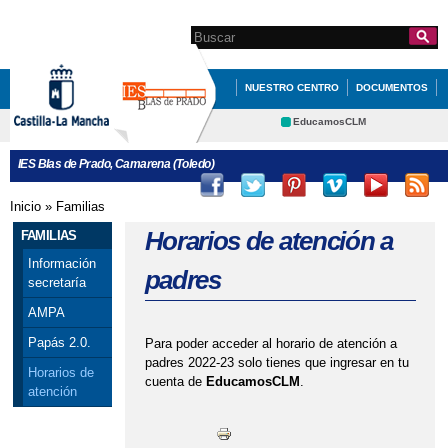
Pasar al
contenido
Search this site
Formulario de
principal
búsqueda
NUESTRO CENTRO
DOCUMENTOS
ERASMUS+
QUÉ HACEMOS
EducamosCLM
Delphos
FAMILIAS
INFÓRMATE
IES Blas de Prado, Camarena (Toledo)
Educación
Cultura
Deportes
CRFP
Inicio
»
Familias
Se encuentra usted aquí
Contacto
Horarios de atención a
FAMILIAS
Información
padres
secretaría
AMPA
Papás 2.0.
Para poder acceder al horario de atención a
padres 2022-23 solo tienes que ingresar en tu
Horarios de
cuenta de
EducamosCLM
.
atención