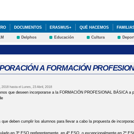
Pasar al
contenido
principal
TRO
DOCUMENTOS
ERASMUS+
QUÉ HACEMOS
FAMILIA
LM
Delphos
Educación
Cultura
Depor
PORACIÓN A FORMACIÓN PROFESION
l, 2018
hasta el
Lunes, 23 Abril, 2018
mnos que deseen incorporarse a la FORMACIÓN PROFESIONAL BÁSICA a propue
de
s que deben cumplir los alumnos para llevar a cabo la propuesta de incorporac
iculado en 3º ESO preferentemente, en 4º ESO, o excepcionalmente en 2º ES