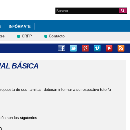
Search this site
Formulario de
búsqueda
S
INFÓRMATE
tes
CRFP
Contacto
AL BÁSICA
sta de sus familias, deberán informar a su respectivo tutor/a
ión son los siguientes:
O.