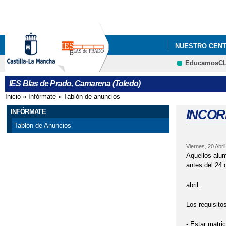
NUESTRO CEN
EducamosC
IES Blas de Prado, Camarena (Toledo)
Inicio
»
Infórmate
»
Tablón de anuncios
Se encuentra usted aquí
INCOR
INFÓRMATE
Tablón de Anuncios
Viernes, 20 Abri
Aquellos alu
antes del 24 
abril.
Los requisito
- Estar matr