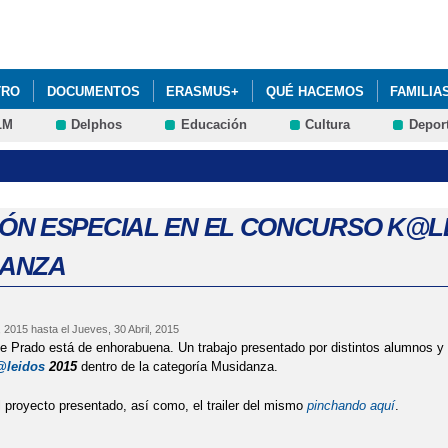
Pasar al
contenido
principal
TRO
DOCUMENTOS
ERASMUS+
QUÉ HACEMOS
FAMILIA
LM
Delphos
Educación
Cultura
Depor
ÓN ESPECIAL EN EL CONCURSO K@LE
DANZA
, 2015
hasta el
Jueves, 30 Abril, 2015
e Prado está de enhorabuena. Un trabajo presentado por distintos alumnos y
leidos
2015
dentro de la categoría Musidanza.
 proyecto presentado, así como, el trailer del mismo
pinchando aquí
.