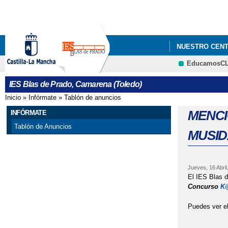
NUESTRO CEN
EducamosC
IES Blas de Prado, Camarena (Toledo)
Inicio
»
Infórmate
»
Tablón de anuncios
Se encuentra usted aquí
MENCI
INFÓRMATE
Tablón de Anuncios
MUSI
Jueves, 16 Abril
El IES Blas d
Concurso
K@
Puedes ver el