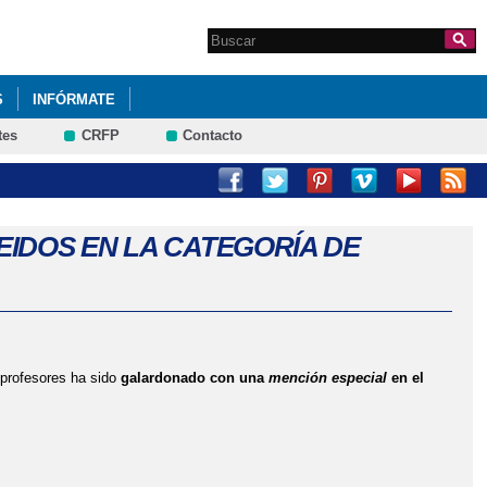
Search this site
Formulario de
búsqueda
S
INFÓRMATE
tes
CRFP
Contacto
IDOS EN LA CATEGORÍA DE
 profesores ha sido
galardonado con una
mención especial
en el