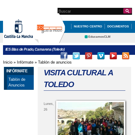
Pasar al
contenido
Search this site
Formulario de
principal
búsqueda
NUESTRO CENTRO
DOCUMENTOS
ERASMUS+
QUÉ HACEMOS
EducamosCLM
Delphos
FAMILIAS
INFÓRMATE
IES Blas de Prado, Camarena (Toledo)
Educación
Cultura
Deportes
CRFP
Inicio
»
Infórmate
»
Tablón de anuncios
Se encuentra usted aquí
Contacto
VISITA CULTURAL A
INFÓRMATE
Tablón de
TOLEDO
Anuncios
Lunes,
26