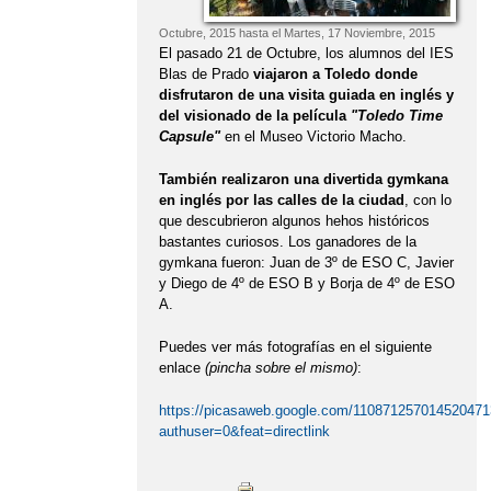
Octubre, 2015
hasta el
Martes, 17 Noviembre, 2015
El pasado 21 de Octubre, los alumnos del IES
Blas de Prado
viajaron a Toledo donde
disfrutaron de una visita guiada en inglés y
del visionado de la película
"Toledo Time
Capsule"
en el Museo Victorio Macho.
También realizaron una divertida gymkana
en inglés por las calles de la ciudad
, con lo
que descubrieron algunos hehos históricos
bastantes curiosos. Los ganadores de la
gymkana fueron: Juan de 3º de ESO C, Javier
y Diego de 4º de ESO B y Borja de 4º de ESO
A.
Puedes ver más fotografías en el siguiente
enlace
(pincha sobre el mismo)
:
https://picasaweb.google.com/110871257014520471
authuser=0&feat=directlink