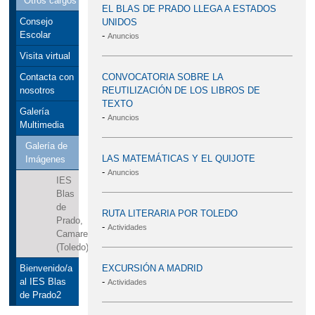
Otros cargos
EL BLAS DE PRADO LLEGA A ESTADOS
Consejo
UNIDOS
Escolar
-
Anuncios
Visita virtual
CONVOCATORIA SOBRE LA
Contacta con
REUTILIZACIÓN DE LOS LIBROS DE
nosotros
TEXTO
Galería
-
Anuncios
Multimedia
Galería de
LAS MATEMÁTICAS Y EL QUIJOTE
Imágenes
-
Anuncios
IES
Blas
de
RUTA LITERARIA POR TOLEDO
Prado,
-
Actividades
Camarena
(Toledo)
EXCURSIÓN A MADRID
Bienvenido/a
-
al IES Blas
Actividades
de Prado2